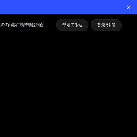
✕
登录/注册
DiT
内容广场
帮助
控制台
部署工作站